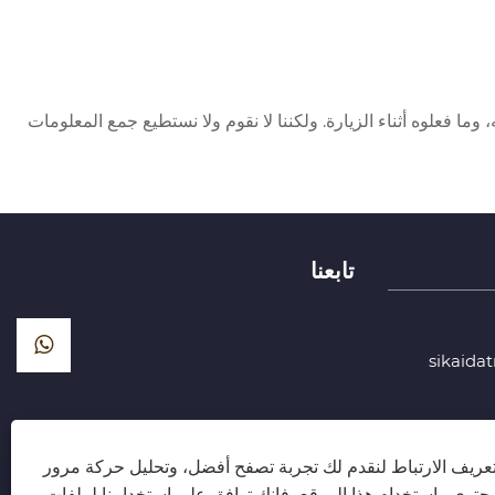
ما فعلوه أثناء الزيارة. ولكننا لا نقوم ولا نستطيع جمع المعلومات
تابعنا
شارع Fengze Two، مجمع Balitai الصناعي،
ريف الارتباط لنقدم لك تجربة تصفح أفضل، وتحليل حركة مرور
توى. باستخدام هذا الموقع، فإنك توافق على استخدامنا لملفات