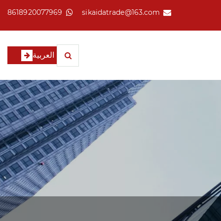
8618920077969
sikaidatrade@163.com
العربية