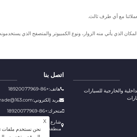
ملائنا مع أي طرف ثالث.
كان الذي يأتي منه الزوار، ونوع الكمبيوتر والمتصفح الذي يستخدمونه، و
اتصل بنا
هاتف:+86-18920077969
داخلية والخارجية للسيارات
ارات
بريد إلكتروني:sikaidatrade@163.com
متحرك:+86-18920077969
X
منطقة Jinnan، مدينة Tianjin، الصين
نحن نستخدم ملفات تع
الموقع، وتخصيص المح