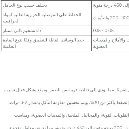
يختلف حسب نوع الحامل
الحفاظ على الموصلية الحرارية العالية لمواد
1 - 200 واط/م·ك
الجرافيت
0.05 - 0.15
أداء تشحيم ذاتي ممتاز
والأملاح والمذيبات
حدد الوسائط القابلة للتطبيق وفقًا لنوع المادة
العضوية
الحاملة
 تقريبًا، مما يؤدي إلى نفاذية قريبة من الصفر، ويمنع بشكل فعال تسرب
2. القوة الميكانيكية الفائقة: بالمقارنة مع الجرافيت العادي، يتم زيادة قوة الانثناء والضغط بأكثر من 30%، ويتم تحسين مقاومة التآكل بمقدار 2-3 مرات،
والقلويات القوية، والمحاليل الملحية، والمذيبات العضوية، ومناسب
4. الأداء الحراري المستقر: يحافظ على الأداء المستقر ضمن نطاق درجة الحرارة من -200 درجة مئوية إلى 450 درجة مئوية، مما يعرض معامل منخفض