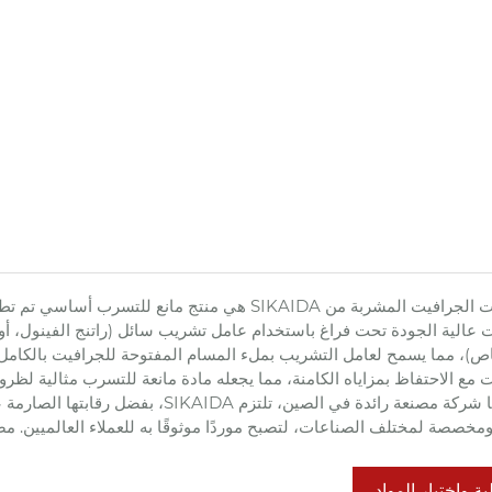
إن حلقات الجرافيت المشربة من SIKAIDA هي منتج 
 عالية الجودة تحت فراغ باستخدام عامل تشريب سائل (راتنج الفينول، أو را
ص)، مما يسمح لعامل التشريب بملء المسام المفتوحة للجرافيت بالكامل. 
 مع الاحتفاظ بمزاياه الكامنة، مما يجعله مادة مانعة للتسرب مثالية لظر
باعتبارها شركة مصنعة رائدة في الصين،
مخصصة لمختلف الصناعات، لتصبح موردًا موثوقًا به للعملاء العالميين. 
ية واختيار المواد