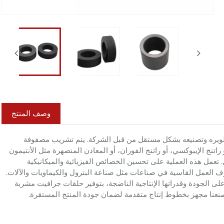
وصف المنتج
مانع للتسرب أساسي تم تطويره وتصنيعه بشكل مستقل من قبل الشركة. يتم تشريب مصفوفة
تنج الإيبوكسي، أو راتنج الفوران، أو المعادن المنصهرة مثل الأنتيمون
تعمل هذه العملية على تحسين الخصائص الفيزيائية والميكانيكية
وف العمل القاسية في صناعات مثل صناعة البترول والكيماويات والآلات.
 تلتزم SIKAIDA، بفضل رقابتها الصارمة على الجودة وقدراتها الإنتاجية الناضجة، بتوفير حلقات جرافيت مشربة
مصنعنا مجهز بخطوط إنتاج متقدمة لضمان جودة المنتج المستقرة.