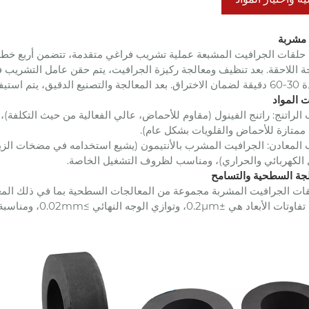
حلقات الجرافيت المشبعة عملية تشريب فراغي متقدمة، تتضمن أربع خطوات
تطلبات الأداء النهائية.
الراتنج: راتنج الفينول (مقاوم للأحماض، عالي الفعالية من حيث التكلفة)، 
ممتازة للأحماض والقلويات بشكل عام).
 المعادن: الجرافيت المشرب بالأنتيمون (يشيع استخدامه في مضخات الزي
 الكهربائي والحراري)، ومناسب لظروف التشغيل الخاصة.
ي ±0.2μm، وتوازي الوجه النهائي ≥0.02mm، ومناسبة لأنظمة الختم المختلفة.