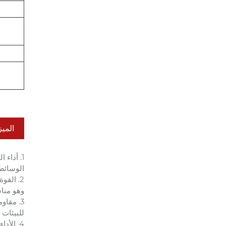
الميز
1. أداء
الوسائط
وهو منا
3. مقاو
للبيئات 