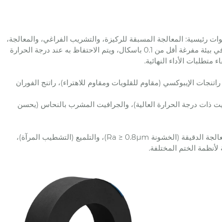
 رئيسية: المعالجة المسبقة للركيزة، والتشريب الفراغي، والمعالجة،
والمعالجة اللاحقة. بعد تنظيف ومعالجة ركيزة الجرافيت، يتم حقن عامل التشريب في بيئة مفرغة أقل من 0.1 باسكال، ويتم الاحتفاظ به عند درجة الحرارة
راتنجات الإيبوكسي (مقاوم للقلويات ومقاوم للاهتراء)، راتنج الفوران
ت ذات درجة الحرارة العالية)، والجرافيت المشرب بالنحاس (يحسن
توفر حلقات الجرافيت المشربة مجموعة من المعالجات السطحية بما في ذلك المعالجة الدقيقة (الخشونة Ra ≥ 0.8μm)، والتلميع (التشطيب المرآة)،