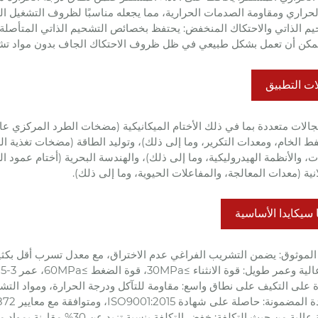
لحراري ومقاومة الصدمات الحرارية، مما يجعله مناسبًا لظروف التشغيل الت
شحيم الذاتي والاحتكاك المنخفض: يحتفظ بخصائص التشحيم الذاتي المتأصلة
 يمكن أن تعمل بشكل طبيعي في ظل ظروف الاحتكاك الجاف بدون مواد تش
ات التطبيق
لات متعددة بما في ذلك الأختام الميكانيكية (مضخات الطرد المركزي عال
فط الخام، ومعدات التكرير، وما إلى ذلك)، وتوليد الطاقة (مضخات تغذية ال
، والأنظمة الهيدروليكية، وما إلى ذلك)، والهندسة البحرية (أختام عمود ال
نية (معدات المعالجة، والمفاعلات الحيوية، وما إلى ذلك).
 سيكايدا الأساسية