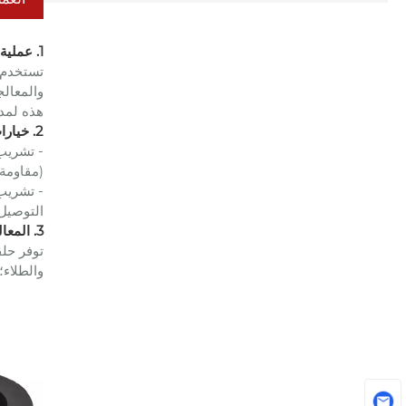
1. عملية مشربة
تستخدم 
هذه لمدة 30-60 دقيقة لضمان الاختراق. بعد المعالجة والتصنيع الدقيق، يتم استيفاء م
2. خيارات المواد
- تشريب 
(مقاومة 
- تشريب
التوصيل
3. المعالجة السطحية والتسامح
والطلاء؛ تفاوتات الأبعاد ه