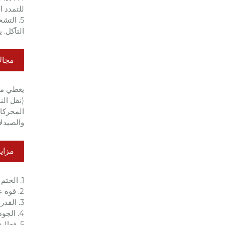
للتمدد ا
5. الت
التآكل.
مجال
يغطي مجا
(نقل الن
المحركات
والصيدلا
مزايا
1. الختم الموثوق: يضمن التشريب الفراغي عدم الاختراق، مع معدل تسرب أقل بكثير من معايير الصناعة؛
2. قوة عالية وعمر طويل: قوة الانثناء ≥30MPa، قوة الضغط ≥60MPa، عمر 3-5 أضعاف حلقات الجرافيت العادية في ظل ظروف قاسية؛
3. القدرة على التكيف على نطاق واسع: مقاومة للتآكل ودرجة الحرارة، ومواد التشريب القابلة للتخصيص، والأحجام، والأداء؛
4. الجودة المضمونة: حاصلة على شهادة ISO9001:2015، ومتوافقة مع معايير JB/T 8872، وRoHS وREACH للمتطلبات البيئية؛
5. فعالية عالية من حيث التكلفة: خفض التكلفة بنسبة تزيد عن 30% مقارنة بمواد مثل السبائك الصلبة والسيراميك.