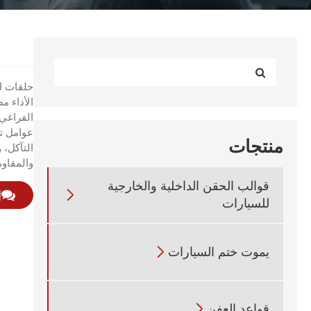
الأداء 
الفراغي 
عوامل تش
منتجات
التآكل، 
والمقاوم
قوالب الحقن الداخلية والخارجية

إ
للسيارات
يموت ختم السيارات

قواعد العفن
